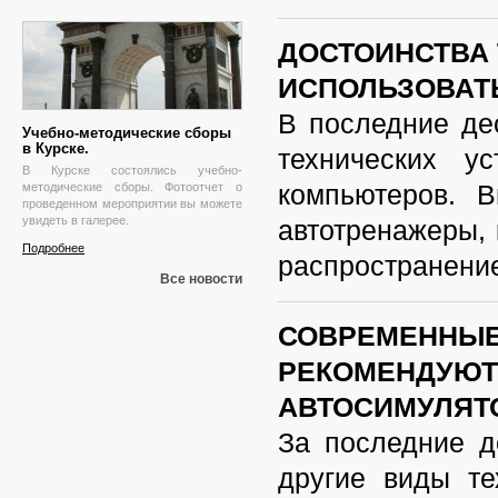
ДОСТОИНСТВА
ИСПОЛЬЗОВАТ
В последние де
Учебно-методические сборы
в Курске.
технических у
В Курске состоялись учебно-
компьютеров. 
методические сборы. Фотоотчет о
проведенном мероприятии вы можете
увидеть в
галерее
.
автотренажеры
,
Подробнее
распространени
Все новости
СОВРЕМЕННЫЕ
РЕКОМЕНДУЮТ
АВТОСИМУЛЯТ
За последние 
другие виды те